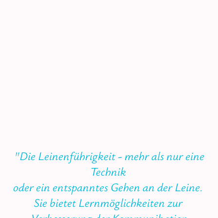
einstellen und die Führung
anpassen.
Techniken allein reichen nicht aus - im
Mittelpunkt stehen ein klares
Rollenverständnis, die Kommunikation,
Kooperation sowie das achtsame und
respektvolle Miteinander.
"Die Leinenführigkeit - mehr als nur eine
Technik
oder ein entspanntes Gehen an der Leine.
Sie bietet Lernmöglichkeiten zur