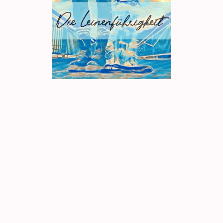
... sie ist lebendig & kommunikativ,
erfordert Einfühlungsvermögen und ein
Verständnis für den Menschen, der
führt, und dem Hund, der folgt. Beide
Rollen stehen in wechselseitiger
Beziehung und bedingen sich gegenseitig
- ein Zusammenspiel zwischen Mensch
und Hund,